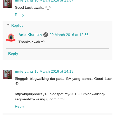
umie yana
10 March 2016 at 13:57
Good Luck awak.. ^_^
Reply
Replies
Anis Khalilah
20 March 2016 at 12:36
Thanks awak ^^
Reply
umie yana
15 March 2016 at 14:13
Singgah blogwalking daripada GA yang sama.. Good Luck
:D
http://hiphiphorray15.blogspot.my/2016/03/blogwalking-
segment-by-kasihjujucom.html
Reply